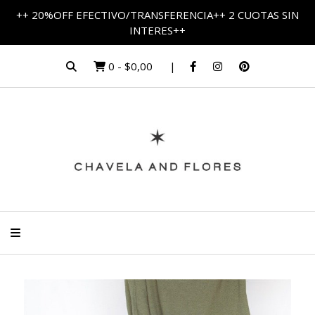
++ 20%OFF EFECTIVO/TRANSFERENCIA++ 2 CUOTAS SIN
INTERES++
0
-
$0,00