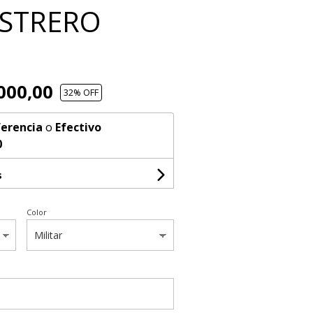
ASTRERO
000,00
32
% OFF
erencia
o
Efectivo
0
s
Color