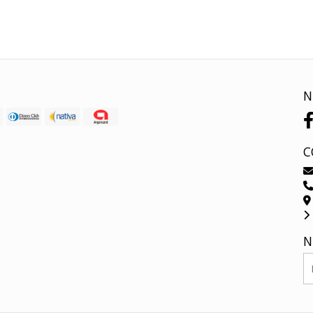
N
C
N