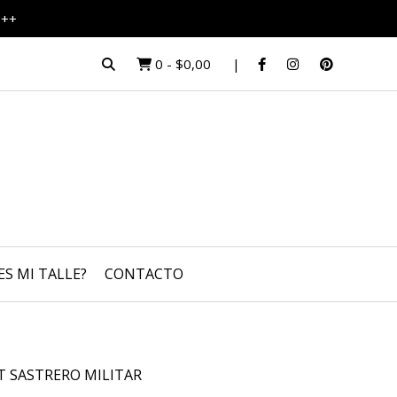
S++
0
-
$0,00
ES MI TALLE?
CONTACTO
T SASTRERO MILITAR